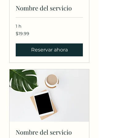
Nombre del servicio
1 h
19.99
$19.99
dólares
estadounidenses
Reservar ahora
Nombre del servicio