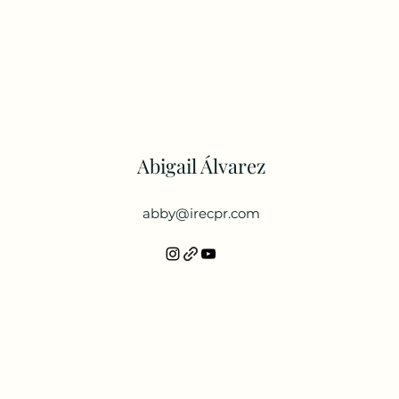
Abigail Álvarez
abby@irecpr.com